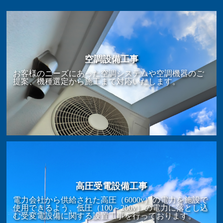
空調設備工事
お客様のニーズにあった空調システムや空調機器のご
提案、機種選定から施工まで対応いたします。
高圧受電設備工事
電力会社から供給された高圧（6000v）の電力を施設で
使用できるよう、低圧（100～200v）の電力に落とし込
む受変電設備に関する設置工事を行っております。